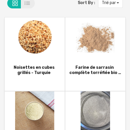
Sort By :
Trié par
Noisettes en cubes
Farine de sarrasin
grillés - Turquie
complète torréfiée bio -
France