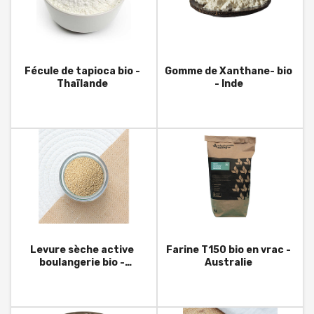
Fécule de tapioca bio -
Gomme de Xanthane- bio
Thaïlande
- Inde
Levure sèche active
Farine T150 bio en vrac -
boulangerie bio -
Australie
Allemagne - vrac