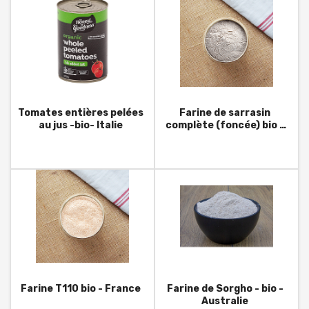
Tomates entières pelées
Farine de sarrasin
au jus -bio- Italie
complète (foncée) bio -
France
Farine T110 bio - France
Farine de Sorgho - bio -
Australie