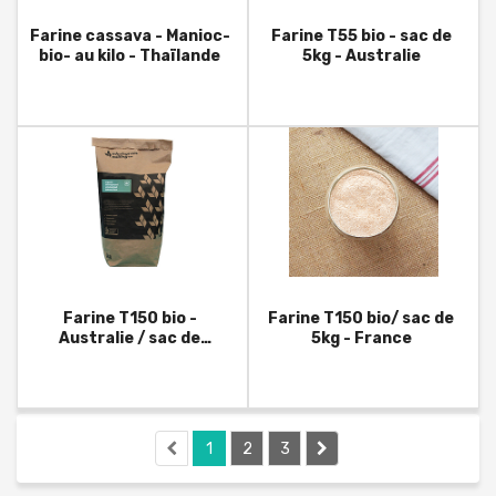
Farine cassava - Manioc-
Farine T55 bio - sac de
bio- au kilo - Thaïlande
5kg - Australie
Farine T150 bio -
Farine T150 bio/ sac de
Australie / sac de
5kg - France
5kg/Milling C°
1
2
3