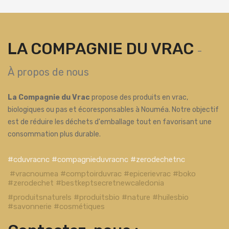
LA COMPAGNIE DU VRAC
-
À propos de nous
La Compagnie du Vrac
propose des produits en vrac,
biologiques ou pas et écoresponsables à Nouméa. Notre objectif
est de réduire les déchets d'emballage tout en favorisant une
consommation plus durable.
#cduvracnc #compagnieduvracnc #zerodechetnc
#vracnoumea #comptoirduvrac #epicerievrac #boko
#zerodechet #bestkeptsecretnewcaledonia
#produitsnaturels #produitsbio #nature #huilesbio
#savonnerie #cosmétiques