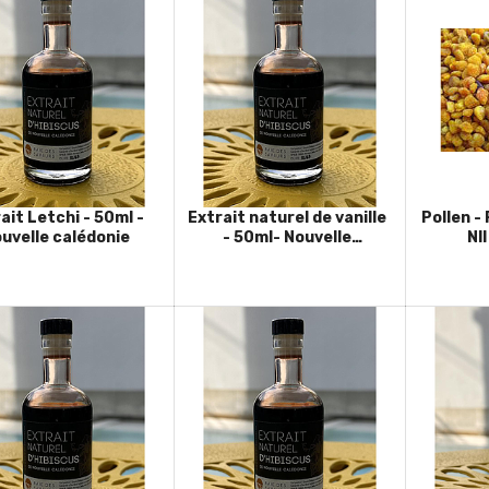
ait Letchi - 50ml -
Extrait naturel de vanille
Pollen -
uvelle calédonie
- 50ml- Nouvelle
Nl
Calédonie