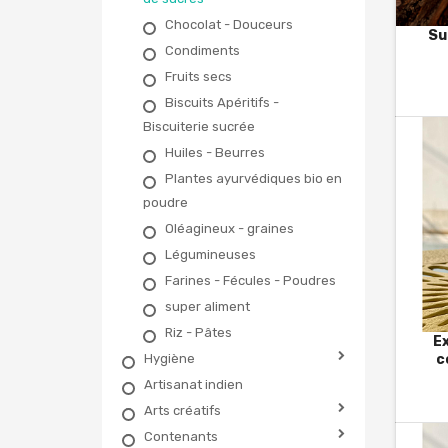
Chocolat - Douceurs
Su
Condiments
Fruits secs
Biscuits Apéritifs -
Biscuiterie sucrée
Huiles - Beurres
Plantes ayurvédiques bio en
poudre
Oléagineux - graines
Légumineuses
Farines - Fécules - Poudres
super aliment
Riz - Pâtes
Ex
Hygiène
c
No
Artisanat indien
Arts créatifs
Contenants