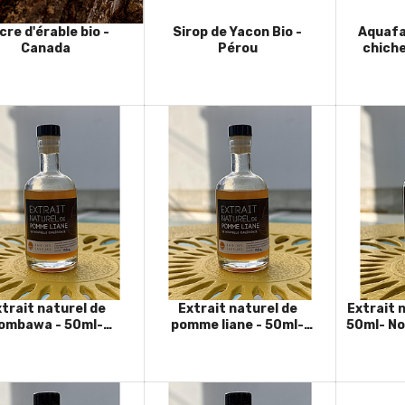
cre d'érable bio -
Sirop de Yacon Bio -
Aquafa
Canada
Pérou
chiche
boute
trait naturel de
Extrait naturel de
Extrait 
ombawa - 50ml-
pomme liane - 50ml-
50ml- No
uvelle Calédonie
Nouvelle Calédonie