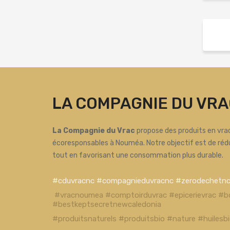
LA COMPAGNIE DU VRA
La Compagnie du Vrac
propose des produits en vrac
écoresponsables à Nouméa. Notre objectif est de réd
tout en favorisant une consommation plus durable.
#cduvracnc #compagnieduvracnc #zerodechetn
#vracnoumea #comptoirduvrac #epicerievrac #b
#bestkeptsecretnewcaledonia
#produitsnaturels #produitsbio #nature #huiles