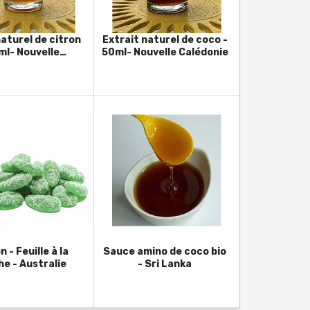
naturel de citron
Extrait naturel de coco -
ml- Nouvelle
50ml- Nouvelle Calédonie
alédonie
 - Feuille à la
Sauce amino de coco bio
e - Australie
- Sri Lanka