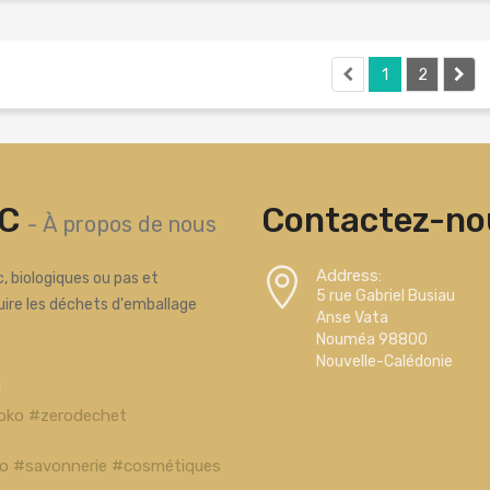
1
2
C
Contactez-nou
-
À propos de nous
Address:
, biologiques ou pas et
5 rue Gabriel Busiau
uire les déchets d'emballage
Anse Vata
Nouméa 98800
Nouvelle-Calédonie
c
oko #zerodechet
bio #savonnerie #cosmétiques