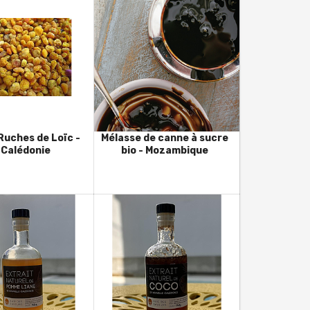
 Ruches de Loïc -
Mélasse de canne à sucre
l Calédonie
bio - Mozambique