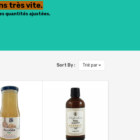
s très vite.
es quantités ajustées.
Sort By :
Trié par