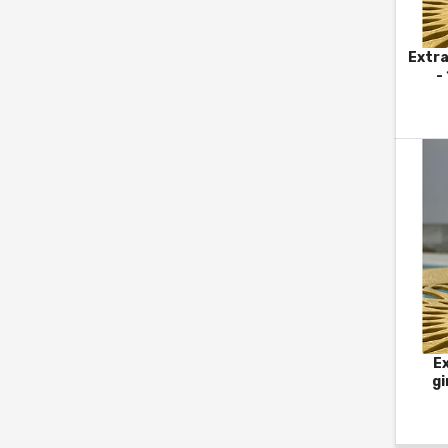
Extra
-
Ex
gi
No