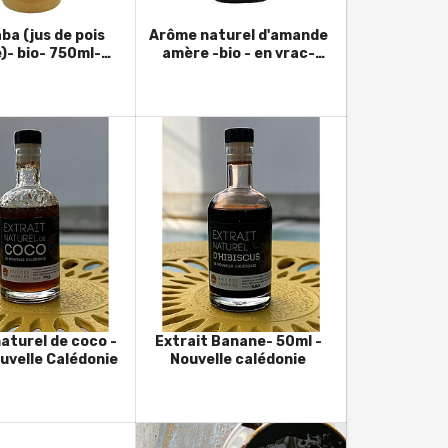
ba (jus de pois
Arôme naturel d'amande
)- bio- 750ml-
amère -bio - en vrac-
ille en verre-
France
Espagne
naturel de coco -
Extrait Banane- 50ml -
uvelle Calédonie
Nouvelle calédonie