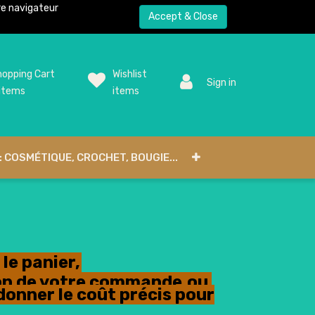
tre navigateur
Accept & Close
opping Cart
Wishlist
Sign in
items
items
: COSMÉTIQUE, CROCHET, BOUGIE...
le panier,
tion de votre commande,ou
donner le coût précis pour