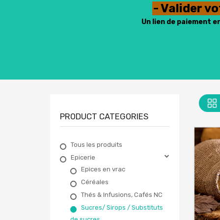
- Valider v
Un lien de paiement e
PRODUCT CATEGORIES
Tous les produits
Epicerie
Epices en vrac
Céréales
Thés & Infusions, Cafés NC
Sucres/ Sirops / Substituts
de sucres