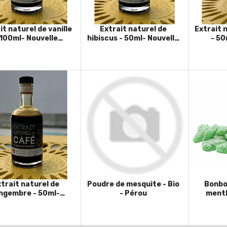
it naturel de vanille
Extrait naturel de
Extrait 
 100ml- Nouvelle
hibiscus - 50ml- Nouvelle
- 50
Calédonie
Calédonie
C
trait naturel de
Poudre de mesquite - Bio
Bonbon
ngembre - 50ml-
- Pérou
menth
uvelle Calédonie