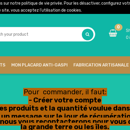
us sur notre
politique de vie privée
. Pour les désactiver, configurez vo
site, vous acceptez l’utilisation de cookies.
0
Sh
0
ITS
MON PLACARD ANTI-GASPI
FABRICATION ARTISANALE 
Pour commander, il faut:
- Créer votre compte
les produits et la quantité voulue dans 
ser un message sur le jour de récupéra
n, nous vous recontacterons pour vous 
la grande terre ou les îles.