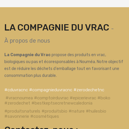
LA COMPAGNIE DU VRAC
-
À propos de nous
La Compagnie du Vrac
propose des produits en vrac,
biologiques ou pas et écoresponsables à Nouméa. Notre objectif
est de réduire les déchets d'emballage tout en favorisant une
consommation plus durable.
#cduvracnc #compagnieduvracnc #zerodechetnc
#vracnoumea #comptoirduvrac #epicerievrac #boko
#zerodechet #bestkeptsecretnewcaledonia
#produitsnaturels #produitsbio #nature #huilesbio
#savonnerie #cosmétiques