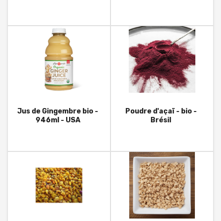
60ml- USA
Jus de Gingembre bio -
Poudre d'açaï - bio -
946ml - USA
Brésil