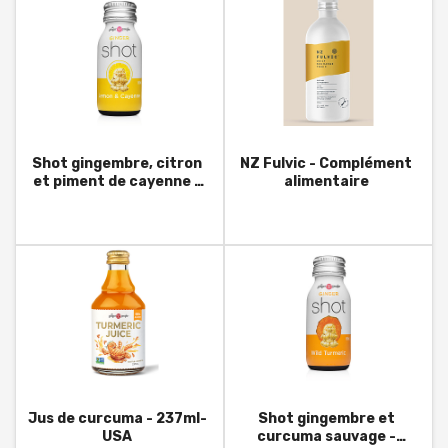
Shot gingembre, citron
NZ Fulvic - Complément
et piment de cayenne -
alimentaire
60ml- USA
Jus de curcuma - 237ml-
Shot gingembre et
USA
curcuma sauvage -