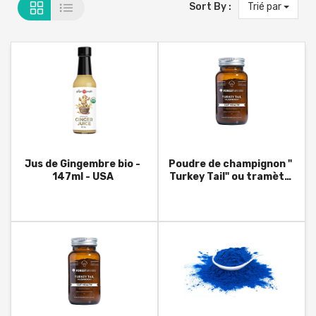
Sort By :
Trié par
Jus de Gingembre bio -
Poudre de champignon "
147ml - USA
Turkey Tail" ou tramète
versicolore - 60g -
Australie