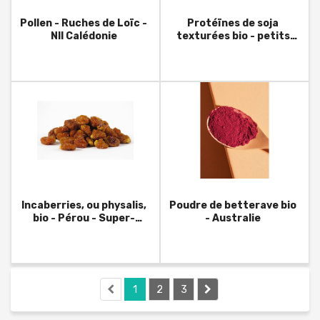
Pollen - Ruches de Loïc -
Protéïnes de soja
Nll Calédonie
texturées bio - petits
morceaux - France
Incaberries, ou physalis,
Poudre de betterave bio
bio - Pérou - Super-
- Australie
aliments
1
2
3