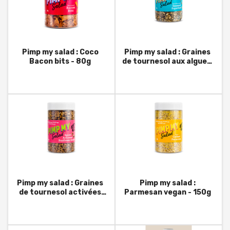
Pimp my salad : Coco
Pimp my salad : Graines
Bacon bits - 80g
de tournesol aux algues:
wakame, kelp, spiruline -
135g
Pimp my salad : Graines
Pimp my salad :
de tournesol activées
Parmesan vegan - 150g
épicées - 135g