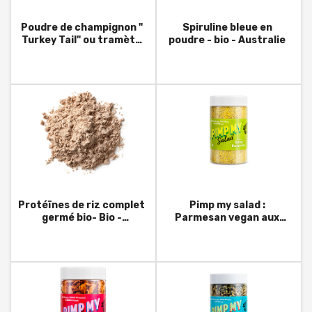
Poudre de champignon "
Spiruline bleue en
Turkey Tail" ou tramète
poudre - bio - Australie
versicolore - 60g -
Australie
Protéïnes de riz complet
Pimp my salad :
germé bio- Bio -
Parmesan vegan aux
Australie
graines de chanvre-
150g