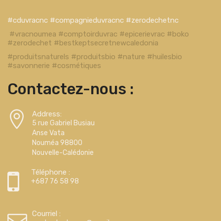
#cduvracnc #compagnieduvracnc #zerodechetnc
#vracnoumea #comptoirduvrac #epicerievrac #boko
#zerodechet #bestkeptsecretnewcaledonia
#produitsnaturels #produitsbio #nature #huilesbio
#savonnerie #cosmétiques
Contactez-nous :
Address:
5 rue Gabriel Busiau
Anse Vata
Nouméa 98800
Nouvelle-Calédonie
Téléphone :
+687 76 58 98
Courriel :